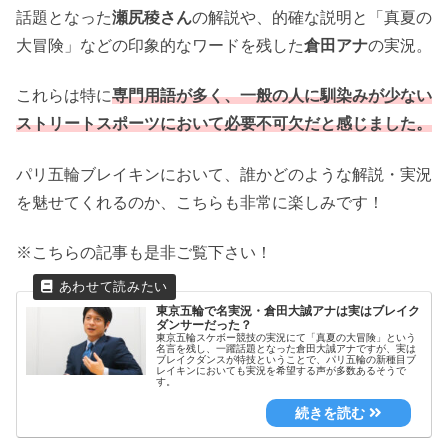
話題となった
瀬尻稜さん
の解説や、的確な説明と「真夏の
大冒険」などの印象的なワードを残した
倉田アナ
の実況。
これらは特に
専門用語が多く、一般の人に馴染みが少ない
ストリートスポーツにおいて必要不可欠だと感じました。
パリ五輪ブレイキンにおいて、誰かどのような解説・実況
を魅せてくれるのか、こちらも非常に楽しみです！
※こちらの記事も是非ご覧下さい！
東京五輪で名実況・倉田大誠アナは実はブレイク
ダンサーだった？
東京五輪スケボー競技の実況にて「真夏の大冒険」という
名言を残し、一躍話題となった倉田大誠アナですが、実は
ブレイクダンスが特技ということで、パリ五輪の新種目ブ
レイキンにおいても実況を希望する声が多数あるそうで
す。