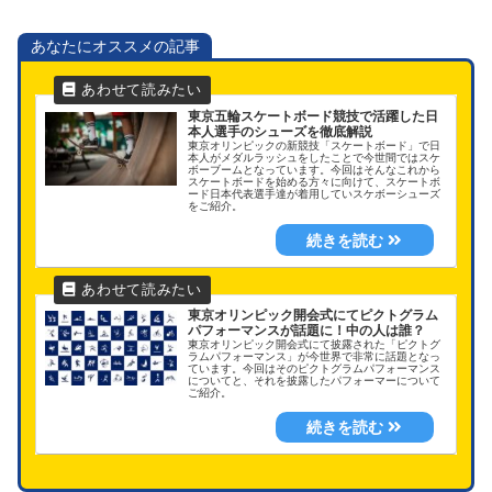
あなたにオススメの記事
東京五輪スケートボード競技で活躍した日
本人選手のシューズを徹底解説
東京オリンピックの新競技「スケートボード」で日
本人がメダルラッシュをしたことで今世間ではスケ
ボーブームとなっています。今回はそんなこれから
スケートボードを始める方々に向けて、スケートボ
ード日本代表選手達が着用していスケボーシューズ
をご紹介。
東京オリンピック開会式にてピクトグラム
パフォーマンスが話題に！中の人は誰？
東京オリンピック開会式にて披露された「ピクトグ
ラムパフォーマンス」が今世界で非常に話題となっ
ています。今回はそのピクトグラムパフォーマンス
についてと、それを披露したパフォーマーについて
ご紹介。