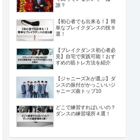
誰？
【初心者でも出来る！】簡
単なブレイクダンスの技９
選！
【ブレイクダンス初心者必
見】自宅で実践可能！おす
すめの筋トレ方法を紹介
【ジャニーズJr.が選ぶ】ダ
ンスの振付がかっこいいジ
ャニーズ曲トップ10
どこで練習すればいいの？
ダンスの練習場所４選！