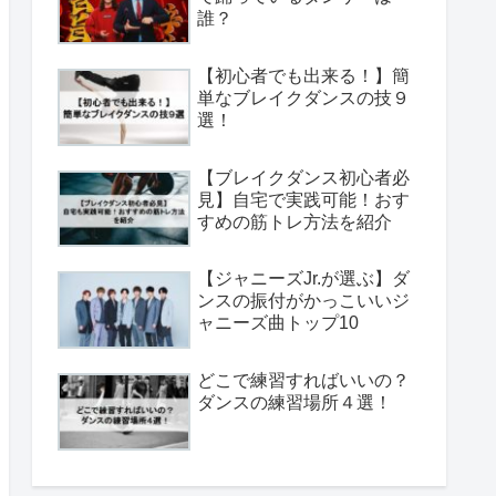
誰？
【初心者でも出来る！】簡
単なブレイクダンスの技９
選！
【ブレイクダンス初心者必
見】自宅で実践可能！おす
すめの筋トレ方法を紹介
【ジャニーズJr.が選ぶ】ダ
ンスの振付がかっこいいジ
ャニーズ曲トップ10
どこで練習すればいいの？
ダンスの練習場所４選！