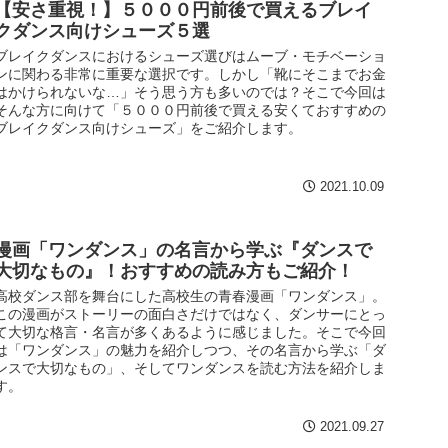
【安さ重視！】５０００円前後で買えるブレイ
クダンス向けシューズ５選
ブレイクダンスにおけるシューズ選びはムーブ・モチベーショ
ンに関わる非常に重要な選択です。しかし「靴にそこまでお金
はかけられないな…」そう思う方も多いのでは？そこで今回は
そんな方に向けて「５０００円前後で買える安くておすすめの
ブレイクダンス向けシューズ」をご紹介します。
2021.10.09
漫画「ワンダンス」の名言から学ぶ『ダンスで
大切なもの』！おすすめの読み方もご紹介！
高校ダンス部を舞台にした高校生の青春漫画「ワンダンス」。
この漫画がストーリーの面白さだけではなく、ダンサーにとっ
て大切な格言・名言が多くあるように感じました。そこで今回
は「ワンダンス」の魅力を紹介しつつ、その名言から学ぶ「ダ
ンスで大切なもの」、そしてワンダンスを読む方法を紹介しま
す。
2021.09.27