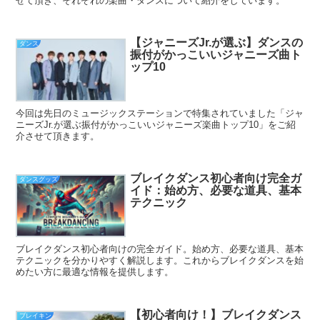
せて頂き、それぞれの楽曲・ダンスについて紹介をしています。
【ジャニーズJr.が選ぶ】ダンスの
ダンス
振付がかっこいいジャニーズ曲ト
ップ10
今回は先日のミュージックステーションで特集されていました「ジャ
ニーズJr.が選ぶ振付がかっこいいジャニーズ楽曲トップ10」をご紹
介させて頂きます。
ブレイクダンス初心者向け完全ガ
ダンスグッズ
イド：始め方、必要な道具、基本
テクニック
ブレイクダンス初心者向けの完全ガイド。始め方、必要な道具、基本
テクニックを分かりやすく解説します。これからブレイクダンスを始
めたい方に最適な情報を提供します。
【初心者向け！】ブレイクダンス
ブレイキン