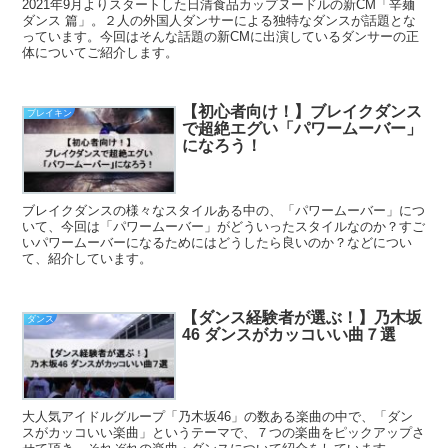
2021年9月よりスタートした日清食品カップヌードルの新CM「辛麺
ダンス 篇」。２人の外国人ダンサーによる独特なダンスが話題とな
っています。今回はそんな話題の新CMに出演しているダンサーの正
体についてご紹介します。
【初心者向け！】ブレイクダンス
ブレイキン
で超絶エグい「パワームーバー」
になろう！
ブレイクダンスの様々なスタイルある中の、「パワームーバー」につ
いて、今回は「パワームーバー」がどういったスタイルなのか？すご
いパワームーバーになるためにはどうしたら良いのか？などについ
て、紹介しています。
【ダンス経験者が選ぶ！】乃木坂
ダンス
46 ダンスがカッコいい曲７選
大人気アイドルグループ「乃木坂46」の数ある楽曲の中で、「ダン
スがカッコいい楽曲」というテーマで、７つの楽曲をピックアップさ