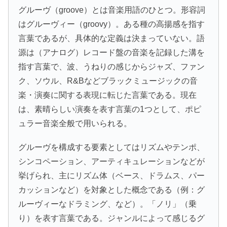
グルーヴ（groove）とは音楽用語のひとつ。形容詞
はグルーヴィー（groovy）。ある種の高揚感を指す
言葉であるが、具体的な定義は決まっていない。語
源は（アナログ）レコード盤の音楽を記録した溝を
指す言葉で、波、うねりの感じからジャズ、ファン
ク、ソウル、R&Bなどブラックミュージックの音
楽・演奏に関する表現に転じた言葉である。現在
は、素晴らしい演奏を表す言葉の1つとして、ポピ
ュラー音楽全般で用いられる。
グルーヴを構成する要素としてはリズムやテンポ、
シンコペーション、アーティキュレーションなどが
挙げられ、主にリズム体（ベース、ドラムス、パー
カッションなど）を対象とした概念である（例：グ
ルーヴィーなドラミング、など）。「ノリ」（乗
り）を表す言葉である。ジャンルによって感じるグ