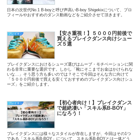
日本の次世代No.1 B-boyと呼び声高いB-boy Shigekixについて、プロ
フィールやおすすめのダンス動画などをご紹介させて頂きます。
【安さ重視！】５０００円前後で
ブレイキン
買えるブレイクダンス向けシュー
ズ５選
ブレイクダンスにおけるシューズ選びはムーブ・モチベーションに関
わる非常に重要な選択です。しかし「靴にそこまでお金はかけられな
いな…」そう思う方も多いのでは？そこで今回はそんな方に向けて
「５０００円前後で買える安くておすすめのブレイクダンス向けシュ
ーズ」をご紹介します。
【初心者向け！】ブレイクダンス
ブレイキン
で超絶凄い「スキル系B-BOY」
になろう！
ブレイクダンスには様々なスタイルが存在しますが、今回はその1つ
である「スキル系B-BOY」について、スキル系B-BOYとは一体どう