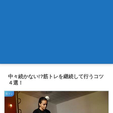
中々続かない!?筋トレを継続して行うコツ
４選！
筋トレ